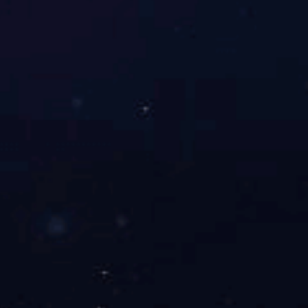
邮箱
*
browser for the next time I comment.