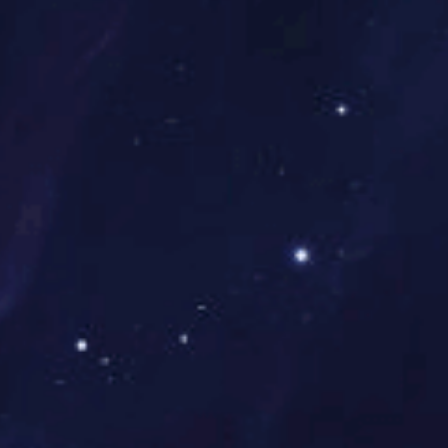
能性，也激励了许多人去追求自己热爱的事物。这种跨界
泛的话题讨论。
不少令人难忘的精彩瞬间。例如，在某次直播中，当明星球
身来，为他们喝彩。这一刻，不仅展现了他们精湛的技
成为热议焦点。很多网友评论称，这样的新颖形式拉近了
比赛和相关活动的热情。而且，每个人都可以参与其中，
观众感受到自己也是活动的一部分。