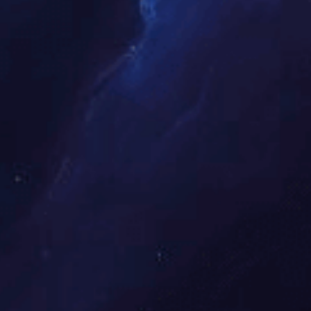
这种形式有望得到进一步发展。一方面，各大品牌和俱乐部
年轻群体参与；另一方面，新兴的平台也将不断涌现，为
越多结合艺术与体育课程的发展模式。例如，一些学校可
学习基本技能之外，也能够接受跨学科知识，如音乐、美
一种新型娱乐方式诞生，更预示着未来科技与文化深度融合
广大体育爱好者打开一扇崭新的窗口。
丰富而动人的故事。从增强现实技术到神秘人物身份揭秘，
个环节都展示出了创新思维如何推动传统文化向前发展。
富有趣味性的观赛体验，更激励着他们去探索更广阔的人