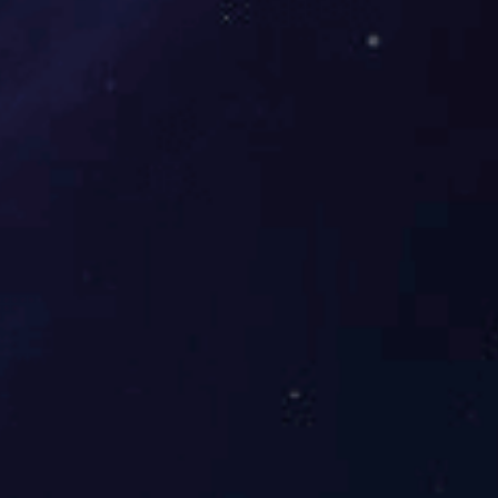
，要不断关注科技进步和文化交流带来的机遇，把握时代
跳舞”的活动出现，它们将继续打破边界，让不同领域的人
章。只有这样，才能真正实现艺术与体育、科技与生活之
下一篇