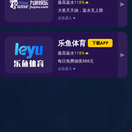
航
解读
雷火·竞技
产品中心
公司头条
服务方向