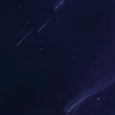
他的出现不仅让人们看到了不同领域融合的可
合作，让整个活动更加具有吸引力，引起了广
3、精彩瞬间回顾
在每一次“AR足球明星跳舞”的活动中，总有
员与神秘舞者共同表演时，全场观众纷纷站起
艺，更传递出了一种无形却强烈的情感共鸣。
此外，在社交媒体上流传开来的短视频片段也
距离，让他们重新燃起了对足球
雷火竞技平台
无论是通过线上投票还是线下互动，都让普通