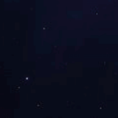
姓名
*
网址
Save my name, email, and website in this 