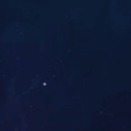
找到
雷火竞技首页