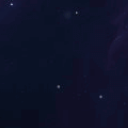
生道路，实现自我价值。同时，它也提醒我们
脉搏，为我们的生活注入更多创意与激情。
未来，我们期待看到更多类似于“AR足球明星
才携手合作，共同创造出更加辉煌灿烂的新篇
间完美融合，为我们的社会增添无限色彩！
上一篇
发表评论
内容